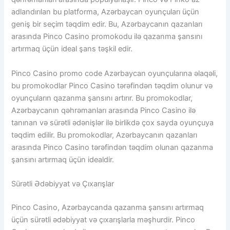
adlandırılan bu platforma, Azərbaycan oyunçuları üçün
geniş bir seçim təqdim edir. Bu, Azərbaycanın qazanları
arasında Pinco Casino promokodu ilə qazanma şansını
artırmaq üçün ideal şans təşkil edir.
Pinco Casino promo code Azərbaycan oyunçularına əlaqəli,
bu promokodlar Pinco Casino tərəfindən təqdim olunur və
oyunçuların qazanma şansını artırır. Bu promokodlar,
Azərbaycanın qəhrəmanları arasında Pinco Casino ilə
tanınan və sürətli ədənişlər ilə birlikdə çox sayda oyunçuya
təqdim edilir. Bu promokodlar, Azərbaycanın qazanları
arasında Pinco Casino tərəfindən təqdim olunan qazanma
şansını artırmaq üçün idealdir.
Sürətli Ədəbiyyat və Çıxarışlar
Pinco Casino, Azərbaycanda qazanma şansını artırmaq
üçün sürətli ədəbiyyat və çıxarışlarla məşhurdir. Pinco