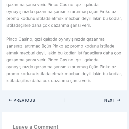
qazanma şansı verir. Pinco Casino, qızıl qalıqda
oynayışınızda qazanma şansınızı artırmaq üçün Pinko az
promo kodunu istifadə etmək məcburi deyil, lakin bu kodlar,
istifadəçilərə daha çox qazanma şansı verir.
Pinco Casino, qızıl qalıqda oynayışınızda qazanma
şansınızı artırmaq üçün Pinko az promo kodunu istifadə
etmək məcburi deyil, lakin bu kodlar, istifadəçilərə daha çox
qazanma şansı verir. Pinco Casino, qızıl qalıqda
oynayışınızda qazanma şansınızı artırmaq üçün Pinko az
promo kodunu istifadə etmək məcburi deyil, lakin bu kodlar,
istifadəçilərə daha çox qazanma şansı verir.
PREVIOUS
NEXT
Leave a Comment