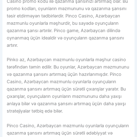
Casino promo kodu ilə qazanma şansınızı artırmaq olar. Bu
promo kodları, oyunların məzmununu və qazanma şansını
təsir etdirməyən tədbirlərdir. Pinco Casino, Azərbaycan
məzmunlu oyunlarla məşhurdir, bu sayədə oyunçuların
qazanma şansı artırılır. Pinco game, Azərbaycan dilində
oynanmaq üçün idealdir və oyunçuların qazanma şansını
artırır.
Pinko az, Azərbaycan məzmunlu oyunlarla məşhur casino
tərəfindən təmin edilir. Bu oyunlar, Azərbaycan məzmununu
və qazanma şansını artırmaq üçün hazırlanmışdır. Pinco
Casino, Azərbaycan məzmunlu oyunlarla oyunçuların
qazanma şansını artırmaq üçün sürətli çıxarışlar yaratır. Bu
çıxarışlar, oyunçuların oyunların məzmununu daha yaxşı
anlaya bilər və qazanma şansını artırmaq üçün daha yaxşı
stratejiyalar tətbiq edə bilər.
Pinco Casino, Azərbaycan məzmunlu oyunlarla oyunçuların
qazanma şansını artırmaq üçün sürətli ədəbiyyat və