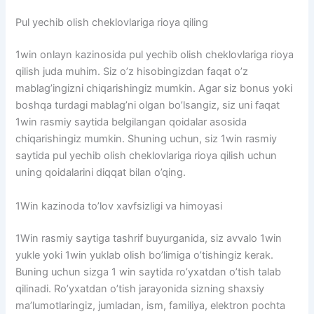
Pul yechib olish cheklovlariga rioya qiling
1win onlayn kazinosida pul yechib olish cheklovlariga rioya
qilish juda muhim. Siz o’z hisobingizdan faqat o’z
mablag’ingizni chiqarishingiz mumkin. Agar siz bonus yoki
boshqa turdagi mablag’ni olgan bo’lsangiz, siz uni faqat
1win rasmiy saytida belgilangan qoidalar asosida
chiqarishingiz mumkin. Shuning uchun, siz 1win rasmiy
saytida pul yechib olish cheklovlariga rioya qilish uchun
uning qoidalarini diqqat bilan o’qing.
1Win kazinoda to’lov xavfsizligi va himoyasi
1Win rasmiy saytiga tashrif buyurganida, siz avvalo 1win
yukle yoki 1win yuklab olish bo’limiga o’tishingiz kerak.
Buning uchun sizga 1 win saytida ro’yxatdan o’tish talab
qilinadi. Ro’yxatdan o’tish jarayonida sizning shaxsiy
ma’lumotlaringiz, jumladan, ism, familiya, elektron pochta