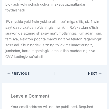
bloklash yoki ochish uchun maxsus xizmatlardan
foydalanadi.
1Win yukle yoki 1win yuklab olish bo’limiga o’tib, siz 1 win
saytida ro’yxatdan o’tishingiz mumkin. Ro’yxatdan o’tish
jarayonida sizning shaxsiy ma’lumotlaringiz, jumladan, ism,
familiya, elektron pochta manzilingiz va telefon raqamingiz
so’raladi. Shuningdek, sizning to’lov ma’lumotlaringiz,
jumladan, karta raqamingiz, amal qilish muddatingiz va
CVV kodingiz so’raladi.
PREVIOUS
NEXT
Leave a Comment
Your email address will not be published.
Required