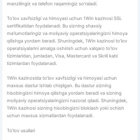
manzilingiz va telefon raqamingiz so’raladi.
To’lov xavfsizligi va himoyasi uchun 1Win kazinosi SSL
sertifikatidan foydalanadi. Bu sizning shaxsiy
ma’lumotlaringiz va moliyaviy operatsiyalaringizni himoya
qilishga yordam beradi. Shuningdek, 1Win kazinosi to’lov
operatsiyalarini amalga oshirish uchun xalqaro to’lov
tizimlaridan, jumladan, Visa, Mastercard va Skrill kabi
tizimlardan foydalanadi.
1Win kazinosida to’lov xavfsizligi va himoyasi uchun
maxsus dastur ishlab chiqilgan. Bu dastur sizning
hisobingizni himoya qilishga yordam beradi va sizning
moliyaviy operatsiyalaringizni nazorat qiladi. Shuningdek,
1Win kazinosi sizning hisobingizni bloklash yoki ochish
uchun maxsus xizmatlardan foydalanadi.
To’lov usullari