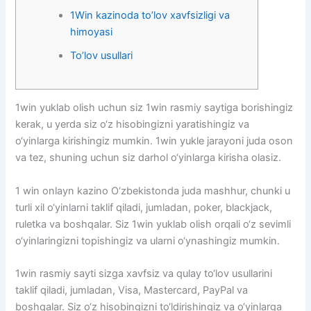
1Win kazinoda to’lov xavfsizligi va
himoyasi
To’lov usullari
1win yuklab olish uchun siz 1win rasmiy saytiga borishingiz
kerak, u yerda siz o‘z hisobingizni yaratishingiz va
o‘yinlarga kirishingiz mumkin. 1win yukle jarayoni juda oson
va tez, shuning uchun siz darhol o‘yinlarga kirisha olasiz.
1 win onlayn kazino O‘zbekistonda juda mashhur, chunki u
turli xil o‘yinlarni taklif qiladi, jumladan, poker, blackjack,
ruletka va boshqalar. Siz 1win yuklab olish orqali o‘z sevimli
o‘yinlaringizni topishingiz va ularni o‘ynashingiz mumkin.
1win rasmiy sayti sizga xavfsiz va qulay to‘lov usullarini
taklif qiladi, jumladan, Visa, Mastercard, PayPal va
boshqalar. Siz o‘z hisobingizni to‘ldirishingiz va o‘yinlarga