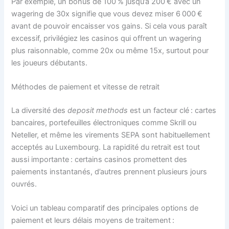
Par exemple, un bonus de 100 % jusqu’à 200 € avec un
wagering de 30x signifie que vous devez miser 6 000 €
avant de pouvoir encaisser vos gains. Si cela vous paraît
excessif, privilégiez les casinos qui offrent un wagering
plus raisonnable, comme 20x ou même 15x, surtout pour
les joueurs débutants.
Méthodes de paiement et vitesse de retrait
La diversité des
deposit methods
est un facteur clé : cartes
bancaires, portefeuilles électroniques comme Skrill ou
Neteller, et même les virements SEPA sont habituellement
acceptés au Luxembourg. La rapidité du retrait est tout
aussi importante : certains casinos promettent des
paiements instantanés, d’autres prennent plusieurs jours
ouvrés.
Voici un tableau comparatif des principales options de
paiement et leurs délais moyens de traitement :