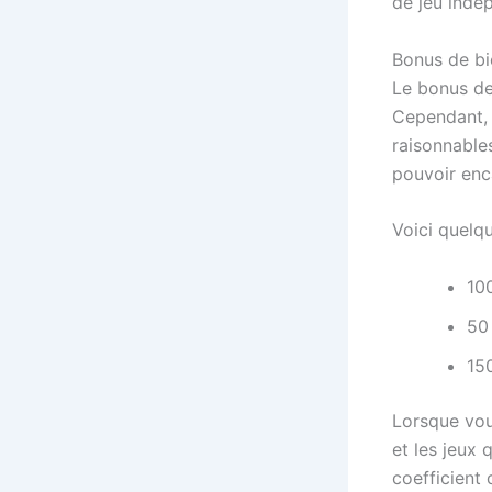
de jeu indé
Bonus de bi
Le bonus de 
Cependant, 
raisonnable
pouvoir enc
Voici quelq
10
50
150
Lorsque vou
et les jeux 
coefficient 