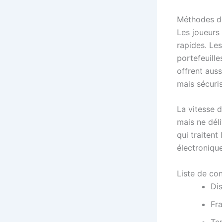
Méthodes de
Les joueurs
rapides. Le
portefeuille
offrent aus
mais sécuri
La vitesse d
mais ne déli
qui traiten
électronique
Liste de co
Di
Fra
Te