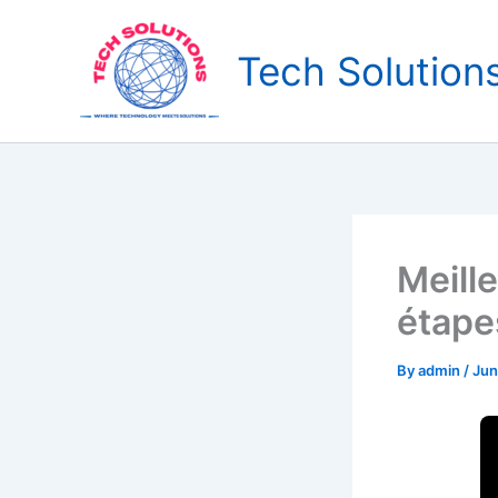
Skip
to
Tech Solution
content
Meill
étapes
By
admin
/
Jun