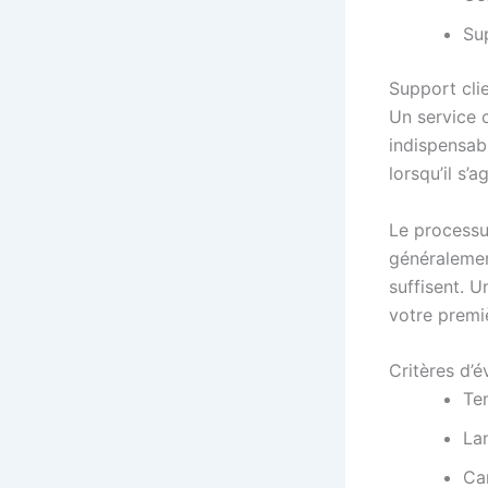
Sup
Support cli
Un service c
indispensab
lorsqu’il s’
Le processu
généralement
suffisent. 
votre premiè
Critères d’
Te
Lan
Ca