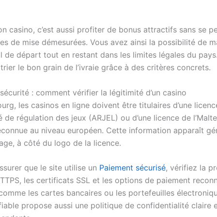
on casino, c’est aussi profiter de bonus attractifs sans se 
es de mise démesurées. Vous avez ainsi la possibilité de m
l de départ tout en restant dans les limites légales du pay
trier le bon grain de l’ivraie grâce à des critères concrets.
sécurité : comment vérifier la légitimité d’un casino
g, les casinos en ligne doivent être titulaires d’une licenc
té de régulation des jeux (ARJEL) ou d’une licence de l’Mal
reconnue au niveau européen. Cette information apparaît g
ge, à côté du logo de la licence.
surer que le site utilise un
Paiement sécurisé
, vérifiez la 
TTPS, les certificats SSL et les options de paiement recon
comme les cartes bancaires ou les portefeuilles électroniq
iable propose aussi une politique de confidentialité claire 