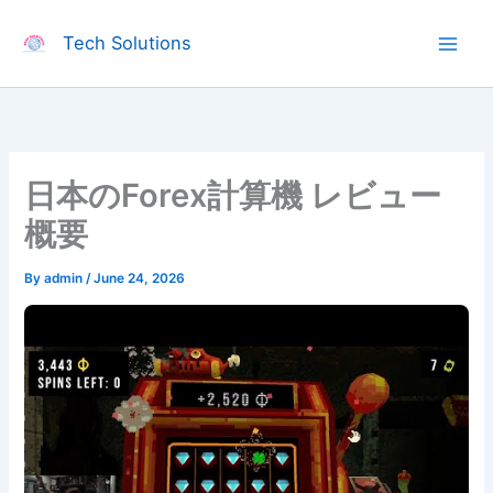
Skip
to
Tech Solutions
content
日本のForex計算機 レビュー
概要
By
admin
/
June 24, 2026