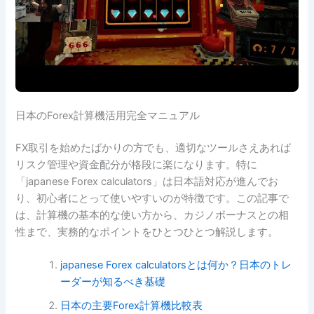
日本のForex計算機活用完全マニュアル
FX取引を始めたばかりの方でも、適切なツールさえあれば
リスク管理や資金配分が格段に楽になります。特に
「japanese Forex calculators」は日本語対応が進んでお
り、初心者にとって使いやすいのが特徴です。この記事で
は、計算機の基本的な使い方から、カジノボーナスとの相
性まで、実務的なポイントをひとつひとつ解説します。
japanese Forex calculatorsとは何か？日本のトレ
ーダーが知るべき基礎
日本の主要Forex計算機比較表