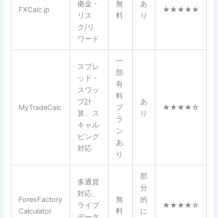
拠金・
無
あ
FXCalc.jp
★★★★★
リス
料
り
ク/リ
ワード
一
スプレ
部
ッド・
有
スワッ
料
プ計
あ
MyTradeCalc
プ
★★★★☆
算、ス
り
ラ
キャル
ン
ピング
あ
対応
り
部
多通貨
分
対応、
ForexFactory
無
的
ライブ
★★★★☆
Calculator
料
に
データ