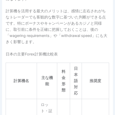
計算機を活用する最大のメリットは、感情に左右されがち
なトレーダーでも客観的な数字に基づいた判断ができる点
です。特にボーナスやキャンペーンがあるカジノと同様
に、取引前に条件を正確に把握しておくことは、後の
「wagering requirements」や「withdrawal speed」にも大
きく影響します。
日本の主要Forex計算機比較表
日
料
本
主な機
金
計算機名
語
推奨度
能
形
対
態
応
ロッ
ト・証