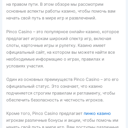
на правом пути. В этом обзоре мы рассмотрим
основные аспекты работы казино, чтобы помочь вам
начать свой путь в мире игр и развлечений.
Pinco Casino – это популярное онлайн-казино, которое
предлагает игрокам широкий спектр игр, включая
слоты, карточные игры и рулетку. Казино имеет
официальный сайт, на котором вы можете найти все
необходимые информацию о играх, правилах и
условиях участия.
Один из основных преимуществ Pinco Casino – это его
официальный статус. Это означает, что казино
подчиняется строгим правилам и регламенту, чтобы
обеспечить безопасность и честность игроков.
Кроме того, Pinco Casino предлагает
пинко казино
игрокам различные бонусы и акции, чтобы помочь им
начать свой путь в мире игр. Вам доступны различные