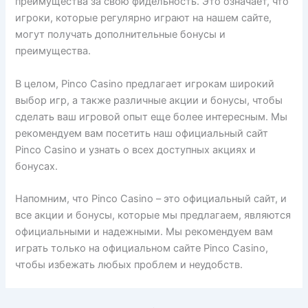
преимущества за свою фидельность. Это означает, что
игроки, которые регулярно играют на нашем сайте,
могут получать дополнительные бонусы и
преимущества.
В целом, Pinco Casino предлагает игрокам широкий
выбор игр, а также различные акции и бонусы, чтобы
сделать ваш игровой опыт еще более интересным. Мы
рекомендуем вам посетить наш официальный сайт
Pinco Casino и узнать о всех доступных акциях и
бонусах.
Напомним, что Pinco Casino – это официальный сайт, и
все акции и бонусы, которые мы предлагаем, являются
официальными и надежными. Мы рекомендуем вам
играть только на официальном сайте Pinco Casino,
чтобы избежать любых проблем и неудобств.