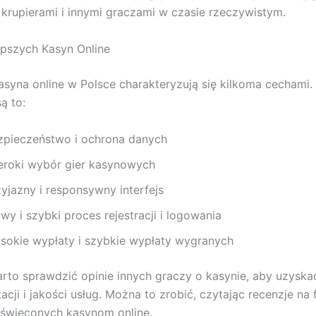
z krupierami i innymi graczami w czasie rzeczywistym.
pszych Kasyn Online
asyna online w Polsce charakteryzują się kilkoma cechami.
ą to:
zpieczeństwo i ochrona danych
eroki wybór gier kasynowych
zyjazny i responsywny interfejs
wy i szybki proces rejestracji i logowania
sokie wypłaty i szybkie wypłaty wygranych
rto sprawdzić opinie innych graczy o kasynie, aby uzyska
acji i jakości usług. Można to zrobić, czytając recenzje na 
oświęconych kasynom online.