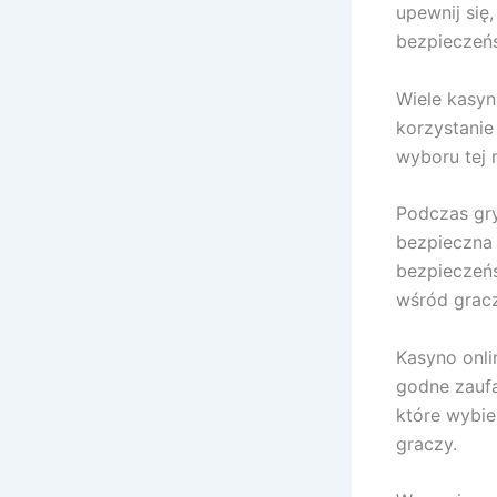
upewnij się
bezpieczeńs
Wiele kasyn
korzystanie
wyboru tej 
Podczas gry
bezpieczna 
bezpieczeńs
wśród gracz
Kasyno onli
godne zaufa
które wybie
graczy.