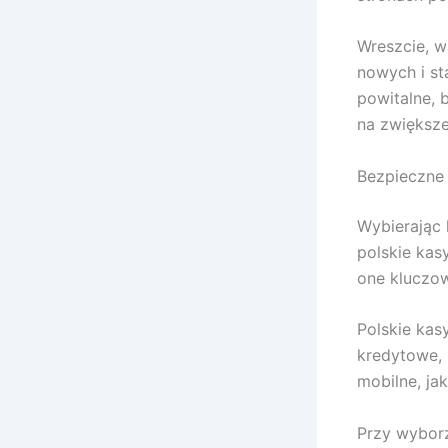
Wreszcie, w
nowych i st
powitalne, 
na zwiększ
Bezpieczne 
Wybierając 
polskie kas
one kluczow
Polskie kas
kredytowe, p
mobilne, jak
Przy wyborz