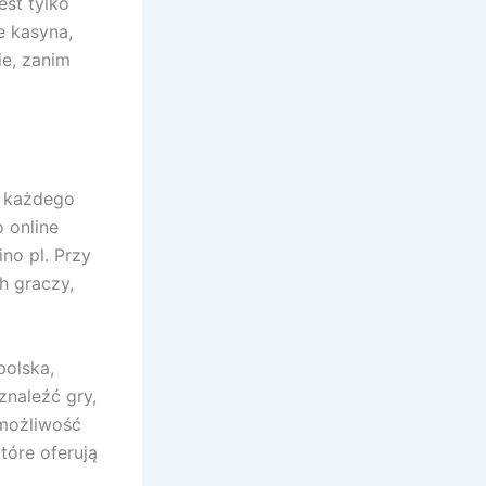
est tylko
e kasyna,
ie, zanim
a każdego
o online
no pl. Przy
h graczy,
polska,
znaleźć gry,
 możliwość
tóre oferują