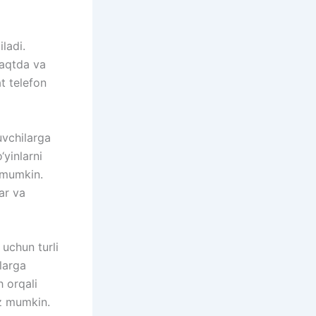
iladi.
vaqtda va
t telefon
uvchilarga
‘yinlarni
z mumkin.
lar va
 uchun turli
larga
h orqali
iz mumkin.