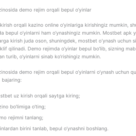
inosida demo rejim orqali bepul o‘yinlar
irish orqali kazino online o‘yinlariga kirishingiz mumkin, s
a bepul o‘yinlarni ham o‘ynashingiz mumkin. Mostbet apk y
larga kirish juda oson, shuningdek, mostbet o’ynash uchun s
aklif qilinadi. Demo rejimda o‘yinlar bepul bo‘lib, sizning mab
 turib, o‘yinlarni sinab ko‘rishingiz mumkin.
inosida demo rejim orqali bepul o‘yinlarni o‘ynash uchun q
 bajaring:
tbet uz kirish orqali saytga kiring;
ino bo‘limiga o‘ting;
mo rejimni tanlang;
inlardan birini tanlab, bepul o‘ynashni boshlang.