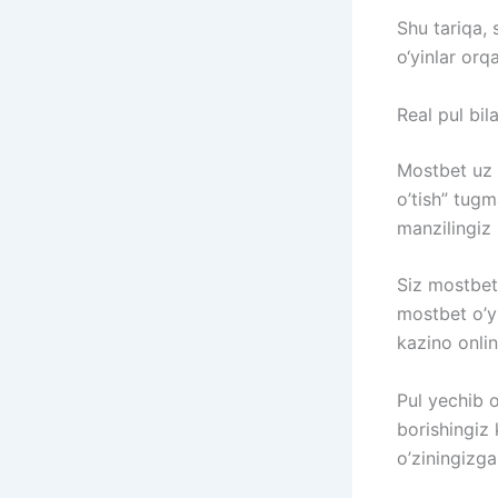
Shu tariqa,
o‘yinlar orq
Real pul bil
Mostbet uz 
o’tish” tugm
manzilingiz s
Siz mostbet
mostbet o’y
kazino onlin
Pul yechib o
borishingiz 
o’ziningizga