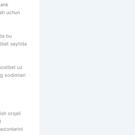
bank
rish uchun
rda bu
tbet saytida
mostbet uz
ng xodimlari
ish orqali
d
mezonlarini