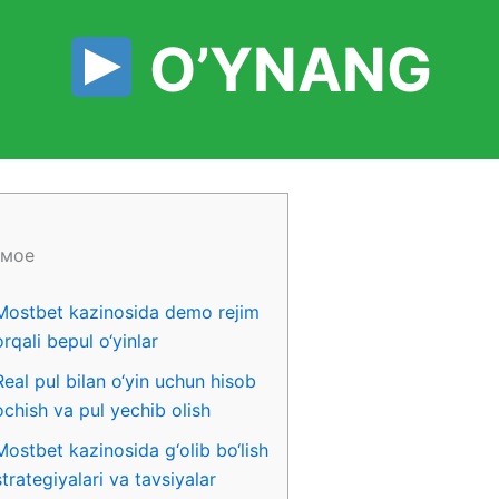
O’YNANG
мое
Mostbet kazinosida demo rejim
orqali bepul o‘yinlar
Real pul bilan o‘yin uchun hisob
ochish va pul yechib olish
Mostbet kazinosida g‘olib bo‘lish
strategiyalari va tavsiyalar