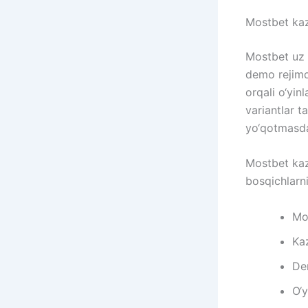
Mostbet kaz
Mostbet uz k
demo rejimd
orqali o‘yin
variantlar t
yo‘qotmasdan
Mostbet kaz
bosqichlarni
Mos
Kaz
De
O‘y