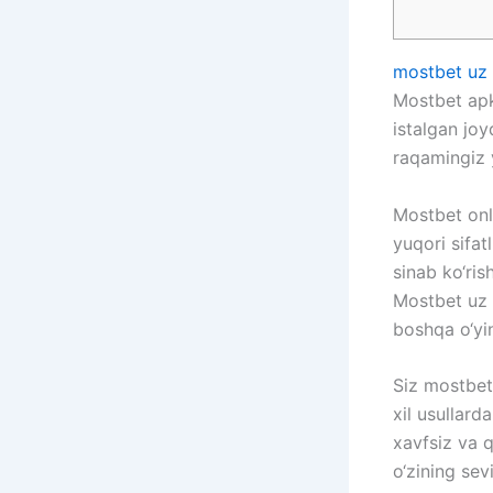
mostbet uz
Mostbet apk 
istalgan jo
raqamingiz 
Mostbet onl
yuqori sifat
sinab ko‘ris
Mostbet uz s
boshqa o‘yi
Siz mostbet 
xil usullar
xavfsiz va q
o‘zining sev