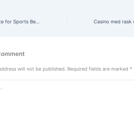
1Win – Official Site for Sports Betting and Casino – Bonus Up to ₹100,000
 Comment
address will not be published.
Required fields are marked
*