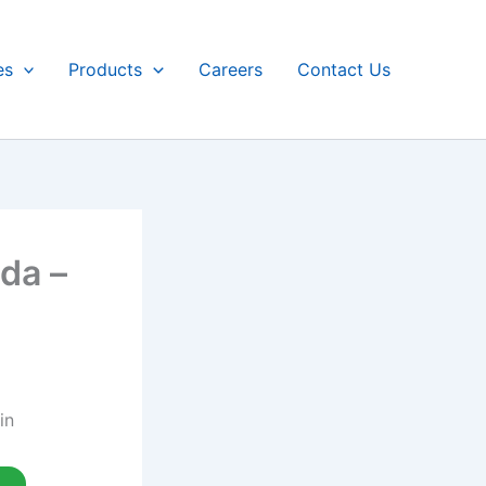
es
Products
Careers
Contact Us
da –
in