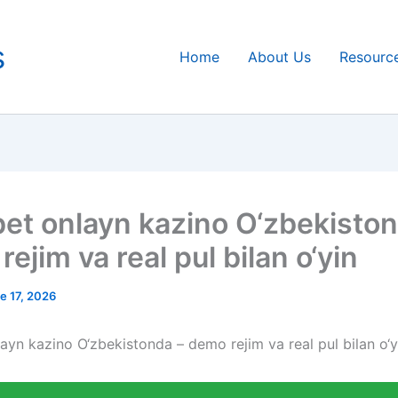
s
Home
About Us
Resourc
et onlayn kazino O‘zbekiston
ejim va real pul bilan o‘yin
e 17, 2026
ayn kazino O‘zbekistonda – demo rejim va real pul bilan o‘y