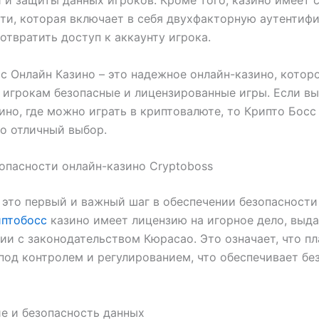
 и защиты данных игроков. Кроме того, казино имеет 
ти, которая включает в себя двухфакторную аутентиф
отвратить доступ к аккаунту игрока.
с Онлайн Казино – это надежное онлайн-казино, котор
 игрокам безопасные и лицензированные игры. Если в
ино, где можно играть в криптовалюте, то Крипто Босс
то отличный выбор.
опасности онлайн-казино Cryptoboss
 это первый и важный шаг в обеспечении безопасности
иптобосс
казино имеет лицензию на игорное дело, выда
ии с законодательством Кюрасао. Это означает, что п
под контролем и регулированием, что обеспечивает бе
е и безопасность данных