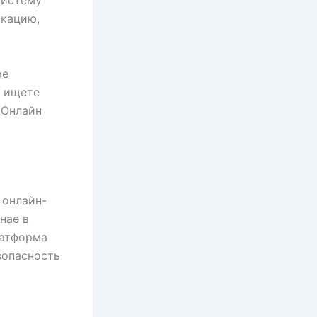
систему
икацию,
ое
ы ищете
 Онлайн
 онлайн-
наe в
латформа
зопасность