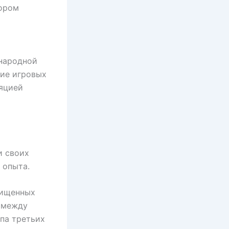
зором
ународной
ние игровых
ляцией
и своих
 опыта.
щищенных
е между
па третьих