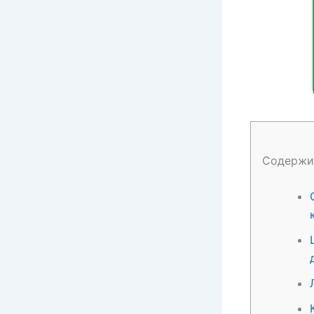
Содержи