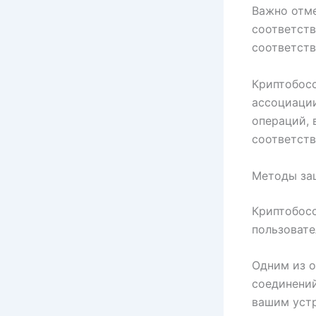
Важно отме
соответств
соответст
Криптобосс
ассоциации
операций, 
соответств
Методы за
Криптобосс
пользовате
Одним из 
соединений
вашим устр