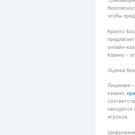
транзакций
безопаснос
чтобы пред
Крипто Бос
предлагает
онлайн-каз
Казино – э
Оценка без
Лицензия –
казино.
кр
соответств
находится 
игроков.
Шифровани