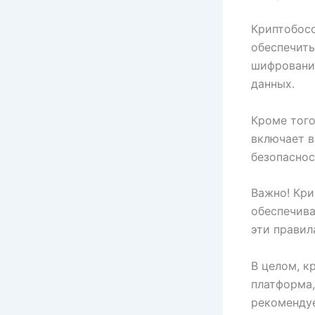
Криптобосс
обеспечить
шифрование
данных.
Кроме того
включает в
безопаснос
Важно! Кри
обеспечива
эти правил
В целом, к
платформа,
рекомендуе