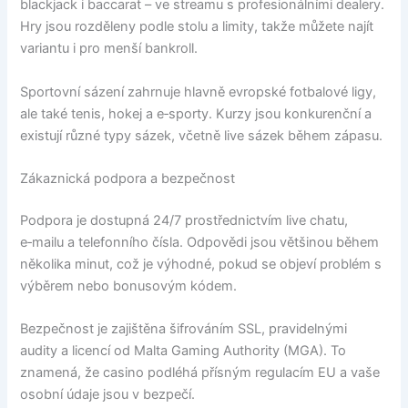
blackjack i baccarat – ve streamu s profesionálními dealery.
Hry jsou rozděleny podle stolu a limity, takže můžete najít
variantu i pro menší bankroll.
Sportovní sázení zahrnuje hlavně evropské fotbalové ligy,
ale také tenis, hokej a e‑sporty. Kurzy jsou konkurenční a
existují různé typy sázek, včetně live sázek během zápasu.
Zákaznická podpora a bezpečnost
Podpora je dostupná 24/7 prostřednictvím live chatu,
e‑mailu a telefonního čísla. Odpovědi jsou většinou během
několika minut, což je výhodné, pokud se objeví problém s
výběrem nebo bonusovým kódem.
Bezpečnost je zajištěna šifrováním SSL, pravidelnými
audity a licencí od Malta Gaming Authority (MGA). To
znamená, že casino podléhá přísným regulacím EU a vaše
osobní údaje jsou v bezpečí.