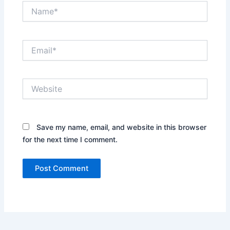
Name*
Email*
Website
Save my name, email, and website in this browser
for the next time I comment.