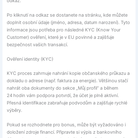
odkaz.
Po kliknutí na odkaz se dostanete na stránku, kde můžete
doplnit osobní údaje (jméno, adresa, datum narození). Tyto
informace jsou potřeba pro následné KYC (Know Your
Customer) ověření, které je v EU povinné a zajišťuje
bezpečnost vašich transakcí.
Ověření identity (KYC)
KYC proces zahrnuje nahrání kopie občanského průkazu a
dokladu o adrese (např. faktura za energie). Většinou stačí
nahrát oba dokumenty do sekce „Můj profil“ a během
24 hodin vám podpora potvrdí, že účet je plně aktivní.
Přesná identifikace zabraňuje podvodům a zajišťuje rychlé
výběry.
Pokud se rozhodnete pro bonus, může být vyžadováno i
doložení zdroje financí. Připravte si výpis z bankovního