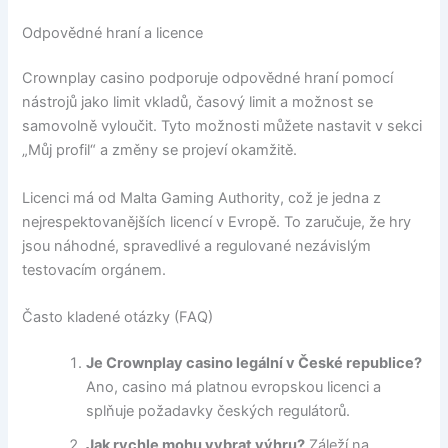
Odpovědné hraní a licence
Crownplay casino podporuje odpovědné hraní pomocí
nástrojů jako limit vkladů, časový limit a možnost se
samovolně vyloučit. Tyto možnosti můžete nastavit v sekci
„Můj profil“ a změny se projeví okamžitě.
Licenci má od Malta Gaming Authority, což je jedna z
nejrespektovanějších licencí v Evropě. To zaručuje, že hry
jsou náhodné, spravedlivé a regulované nezávislým
testovacím orgánem.
Často kladené otázky (FAQ)
Je Crownplay casino legální v České republice?
Ano, casino má platnou evropskou licenci a
splňuje požadavky českých regulátorů.
Jak rychle mohu vybrat výhru?
Záleží na