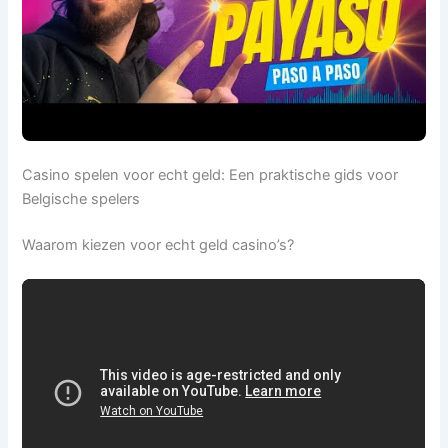
Casino spelen voor echt geld: Een praktische gids voor
Belgische spelers
Waarom kiezen voor echt geld casino’s?