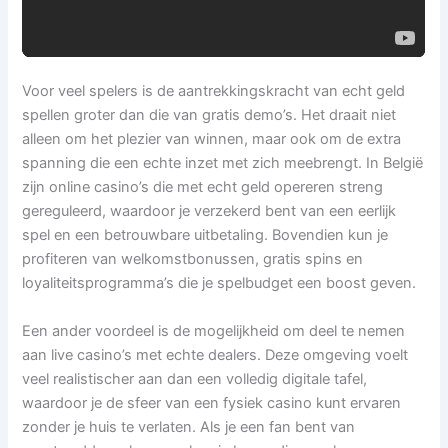
Voor veel spelers is de aantrekkingskracht van echt geld
spellen groter dan die van gratis demo’s. Het draait niet
alleen om het plezier van winnen, maar ook om de extra
spanning die een echte inzet met zich meebrengt. In België
zijn online casino’s die met echt geld opereren streng
gereguleerd, waardoor je verzekerd bent van een eerlijk
spel en een betrouwbare uitbetaling. Bovendien kun je
profiteren van welkomstbonussen, gratis spins en
loyaliteitsprogramma’s die je spelbudget een boost geven.
Een ander voordeel is de mogelijkheid om deel te nemen
aan live casino’s met echte dealers. Deze omgeving voelt
veel realistischer aan dan een volledig digitale tafel,
waardoor je de sfeer van een fysiek casino kunt ervaren
zonder je huis te verlaten. Als je een fan bent van