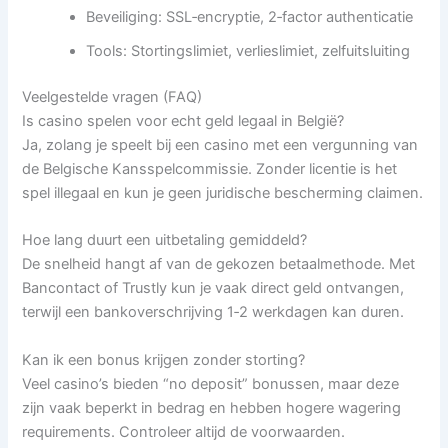
Beveiliging: SSL‑encryptie, 2‑factor authenticatie
Tools: Stortingslimiet, verlieslimiet, zelfuitsluiting
Veelgestelde vragen (FAQ)
Is casino spelen voor echt geld legaal in België?
Ja, zolang je speelt bij een casino met een vergunning van
de Belgische Kansspelcommissie. Zonder licentie is het
spel illegaal en kun je geen juridische bescherming claimen.
Hoe lang duurt een uitbetaling gemiddeld?
De snelheid hangt af van de gekozen betaalmethode. Met
Bancontact of Trustly kun je vaak direct geld ontvangen,
terwijl een bankoverschrijving 1‑2 werkdagen kan duren.
Kan ik een bonus krijgen zonder storting?
Veel casino’s bieden “no deposit” bonussen, maar deze
zijn vaak beperkt in bedrag en hebben hogere wagering
requirements. Controleer altijd de voorwaarden.