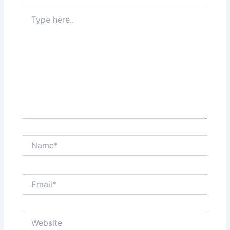
Type
here..
Name*
Email*
Website