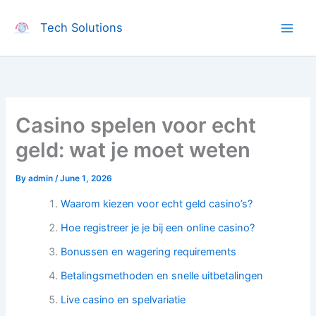
Skip
to
Tech Solutions
content
Casino spelen voor echt
geld: wat je moet weten
By
admin
/
June 1, 2026
Waarom kiezen voor echt geld casino’s?
Hoe registreer je je bij een online casino?
Bonussen en wagering requirements
Betalingsmethoden en snelle uitbetalingen
Live casino en spelvariatie