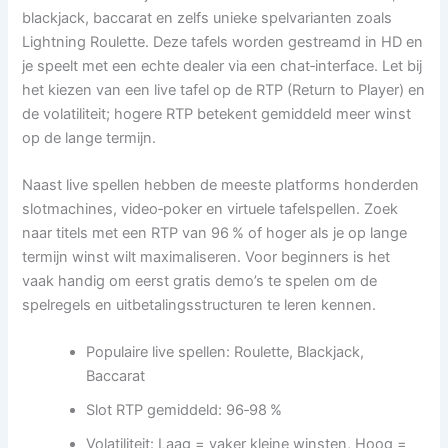
blackjack, baccarat en zelfs unieke spelvarianten zoals
Lightning Roulette. Deze tafels worden gestreamd in HD en
je speelt met een echte dealer via een chat‑interface. Let bij
het kiezen van een live tafel op de RTP (Return to Player) en
de volatiliteit; hogere RTP betekent gemiddeld meer winst
op de lange termijn.
Naast live spellen hebben de meeste platforms honderden
slotmachines, video‑poker en virtuele tafelspellen. Zoek
naar titels met een RTP van 96 % of hoger als je op lange
termijn winst wilt maximaliseren. Voor beginners is het
vaak handig om eerst gratis demo’s te spelen om de
spelregels en uitbetalingsstructuren te leren kennen.
Populaire live spellen: Roulette, Blackjack,
Baccarat
Slot RTP gemiddeld: 96‑98 %
Volatiliteit: Laag = vaker kleine winsten, Hoog =