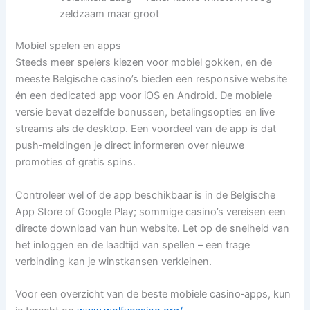
zeldzaam maar groot
Mobiel spelen en apps
Steeds meer spelers kiezen voor mobiel gokken, en de
meeste Belgische casino’s bieden een responsive website
én een dedicated app voor iOS en Android. De mobiele
versie bevat dezelfde bonussen, betalingsopties en live
streams als de desktop. Een voordeel van de app is dat
push‑meldingen je direct informeren over nieuwe
promoties of gratis spins.
Controleer wel of de app beschikbaar is in de Belgische
App Store of Google Play; sommige casino’s vereisen een
directe download van hun website. Let op de snelheid van
het inloggen en de laadtijd van spellen – een trage
verbinding kan je winstkansen verkleinen.
Voor een overzicht van de beste mobiele casino‑apps, kun