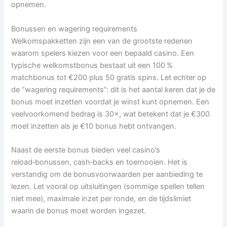
opnemen.
Bonussen en wagering requirements
Welkomspakketten zijn een van de grootste redenen
waarom spelers kiezen voor een bepaald casino. Een
typische welkomstbonus bestaat uit een 100 %
matchbonus tot €200 plus 50 gratis spins. Let echter op
de “wagering requirements”: dit is het aantal keren dat je de
bonus moet inzetten voordat je winst kunt opnemen. Een
veelvoorkomend bedrag is 30×, wat betekent dat je €300
moet inzetten als je €10 bonus hebt ontvangen.
Naast de eerste bonus bieden veel casino’s
reload‑bonussen, cash‑backs en toernooien. Het is
verstandig om de bonusvoorwaarden per aanbieding te
lezen. Let vooral op uitsluitingen (sommige spellen tellen
niet mee), maximale inzet per ronde, en de tijdslimiet
waarin de bonus moet worden ingezet.