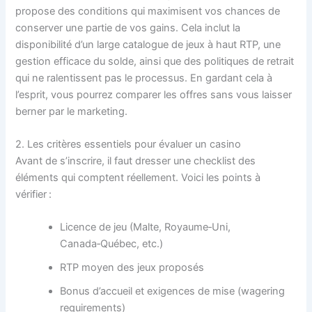
propose des conditions qui maximisent vos chances de
conserver une partie de vos gains. Cela inclut la
disponibilité d’un large catalogue de jeux à haut RTP, une
gestion efficace du solde, ainsi que des politiques de retrait
qui ne ralentissent pas le processus. En gardant cela à
l’esprit, vous pourrez comparer les offres sans vous laisser
berner par le marketing.
2. Les critères essentiels pour évaluer un casino
Avant de s’inscrire, il faut dresser une checklist des
éléments qui comptent réellement. Voici les points à
vérifier :
Licence de jeu (Malte, Royaume‑Uni,
Canada‑Québec, etc.)
RTP moyen des jeux proposés
Bonus d’accueil et exigences de mise (wagering
requirements)