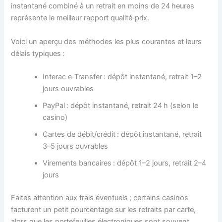
instantané combiné à un retrait en moins de 24 heures
représente le meilleur rapport qualité‑prix.
Voici un aperçu des méthodes les plus courantes et leurs
délais typiques :
Interac e‑Transfer : dépôt instantané, retrait 1–2
jours ouvrables
PayPal : dépôt instantané, retrait 24 h (selon le
casino)
Cartes de débit/crédit : dépôt instantané, retrait
3–5 jours ouvrables
Virements bancaires : dépôt 1–2 jours, retrait 2–4
jours
Faites attention aux frais éventuels ; certains casinos
facturent un petit pourcentage sur les retraits par carte,
alors que les portefeuilles électroniques sont souvent