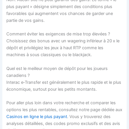
plus payant » désigne simplement des conditions plus
favorables qui augmentent vos chances de garder une
partie de vos gains.
Comment éviter les exigences de mise trop élevées ?
Choisissez des bonus avec un wagering inférieur à 20 x le
dépôt et privilégiez les jeux à haut RTP comme les
machines à sous classiques ou le blackjack.
Quel est le meilleur moyen de dépôt pour les joueurs
canadiens ?
Interac e‑Transfer est généralement le plus rapide et le plus
économique, surtout pour les petits montants.
Pour aller plus loin dans votre recherche et comparer les
options les plus rentables, consultez notre page dédiée aux
Casinos en ligne le plus payant
. Vous y trouverez des
analyses détaillées, des codes promo exclusifs et des avis