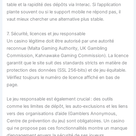
table et la rapidité des dépôts via Interac. Si l’application
plante souvent ou si le support mobile ne répond pas, il
vaut mieux chercher une alternative plus stable.
7. Sécurité, licences et jeu responsable
Un casino légitime doit être autorisé par une autorité
reconnue (Malta Gaming Authority, UK Gambling
Commission, Kahnawake Gaming Commission). La licence
garantit que le site suit des standards stricts en matière de
protection des données (SSL 256‑bits) et de jeu équitable.
Vérifiez toujours le numéro de licence affiché en bas de
page.
Le jeu responsable est également crucial : des outils
comme les limites de dépôt, les auto‑exclusions et les liens
vers des organisations d’aide (Gamblers Anonymous,
Centre de prévention du jeu) sont obligatoires. Un casino
qui ne propose pas ces fonctionnalités montre un manque
d’engagement envers la sécurité de ses joueurs.