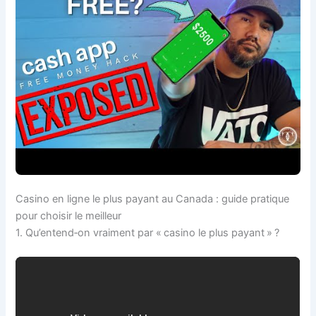
Casino en ligne le plus payant au Canada : guide pratique
pour choisir le meilleur
1. Qu’entend‑on vraiment par « casino le plus payant » ?