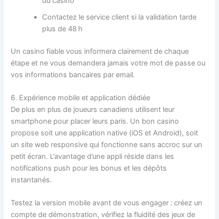
du casino
Contactez le service client si la validation tarde
plus de 48 h
Un casino fiable vous informera clairement de chaque
étape et ne vous demandera jamais votre mot de passe ou
vos informations bancaires par email.
6. Expérience mobile et application dédiée
De plus en plus de joueurs canadiens utilisent leur
smartphone pour placer leurs paris. Un bon casino
propose soit une application native (iOS et Android), soit
un site web responsive qui fonctionne sans accroc sur un
petit écran. L’avantage d’une appli réside dans les
notifications push pour les bonus et les dépôts
instantanés.
Testez la version mobile avant de vous engager : créez un
compte de démonstration, vérifiez la fluidité des jeux de