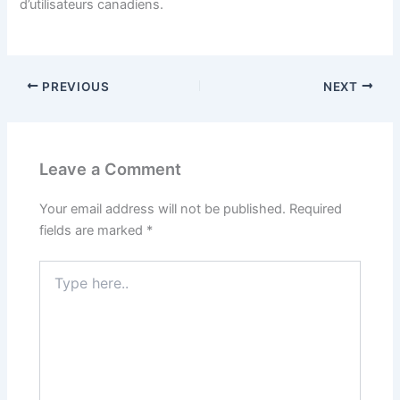
d’utilisateurs canadiens.
PREVIOUS
NEXT
Leave a Comment
Your email address will not be published.
Required
fields are marked
*
Type
here..