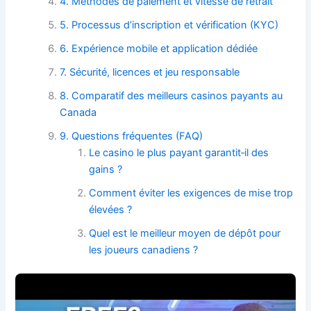
4. Méthodes de paiement et vitesse de retrait
5. Processus d’inscription et vérification (KYC)
6. Expérience mobile et application dédiée
7. Sécurité, licences et jeu responsable
8. Comparatif des meilleurs casinos payants au
Canada
9. Questions fréquentes (FAQ)
Le casino le plus payant garantit‑il des
gains ?
Comment éviter les exigences de mise trop
élevées ?
Quel est le meilleur moyen de dépôt pour
les joueurs canadiens ?