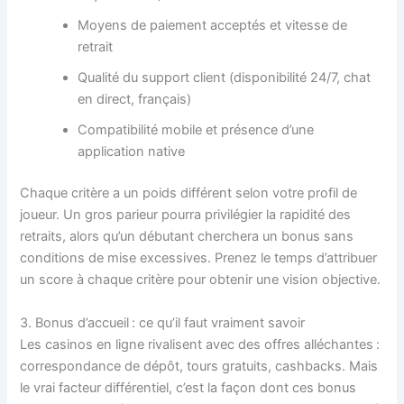
Moyens de paiement acceptés et vitesse de
retrait
Qualité du support client (disponibilité 24/7, chat
en direct, français)
Compatibilité mobile et présence d’une
application native
Chaque critère a un poids différent selon votre profil de
joueur. Un gros parieur pourra privilégier la rapidité des
retraits, alors qu’un débutant cherchera un bonus sans
conditions de mise excessives. Prenez le temps d’attribuer
un score à chaque critère pour obtenir une vision objective.
3. Bonus d’accueil : ce qu’il faut vraiment savoir
Les casinos en ligne rivalisent avec des offres alléchantes :
correspondance de dépôt, tours gratuits, cashbacks. Mais
le vrai facteur différentiel, c’est la façon dont ces bonus