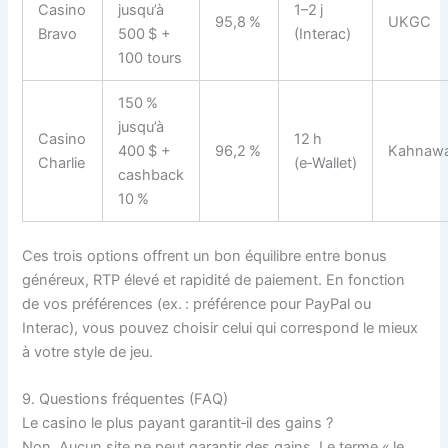
Casino
jusqu’à
1–2 j
95,8 %
UKGC
Bravo
500 $ +
(Interac)
100 tours
150 %
jusqu’à
Casino
12 h
400 $ +
96,2 %
Kahnaw
Charlie
(e‑Wallet)
cashback
10 %
Ces trois options offrent un bon équilibre entre bonus
généreux, RTP élevé et rapidité de paiement. En fonction
de vos préférences (ex. : préférence pour PayPal ou
Interac), vous pouvez choisir celui qui correspond le mieux
à votre style de jeu.
9. Questions fréquentes (FAQ)
Le casino le plus payant garantit‑il des gains ?
Non. Aucun site ne peut garantir des gains. Le terme « le