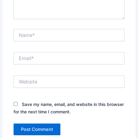
Name*
Email*
Website
Save my name, email, and website in this browser
for the next time I comment.