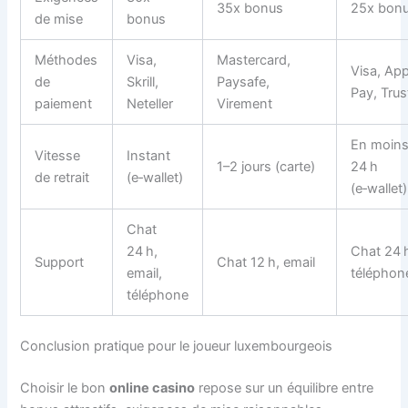
35x bonus
25x bon
de mise
bonus
Méthodes
Visa,
Mastercard,
Visa, App
de
Skrill,
Paysafe,
Pay, Trus
paiement
Neteller
Virement
En moins
Vitesse
Instant
1–2 jours (carte)
24 h
de retrait
(e‑wallet)
(e‑wallet)
Chat
24 h,
Chat 24 
Support
Chat 12 h, email
email,
téléphon
téléphone
Conclusion pratique pour le joueur luxembourgeois
Choisir le bon
online casino
repose sur un équilibre entre