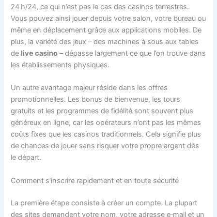
24 h/24, ce qui n’est pas le cas des casinos terrestres.
Vous pouvez ainsi jouer depuis votre salon, votre bureau ou
même en déplacement grâce aux applications mobiles. De
plus, la variété des jeux – des machines à sous aux tables
de
live casino
– dépasse largement ce que l’on trouve dans
les établissements physiques.
Un autre avantage majeur réside dans les offres
promotionnelles. Les bonus de bienvenue, les tours
gratuits et les programmes de fidélité sont souvent plus
généreux en ligne, car les opérateurs n’ont pas les mêmes
coûts fixes que les casinos traditionnels. Cela signifie plus
de chances de jouer sans risquer votre propre argent dès
le départ.
Comment s’inscrire rapidement et en toute sécurité
La première étape consiste à créer un compte. La plupart
des sites demandent votre nom, votre adresse e‑mail et un