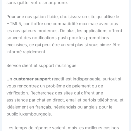
sans quitter votre smartphone.
Pour une navigation fluide, choisissez un site qui utilise le
HTML5, car il offre une compatibilité maximale avec tous
les navigateurs modernes. De plus, les applications offrent
souvent des notifications push pour les promotions
exclusives, ce qui peut être un vrai plus si vous aimez être
informé rapidement.
Service client et support multilingue
Un
customer support
réactif est indispensable, surtout si
vous rencontrez un problème de paiement ou de
vérification. Recherchez des sites qui offrent une
assistance par chat en direct, email et parfois téléphone, et
idéalement en français, néerlandais ou anglais pour le
public luxembourgeois.
Les temps de réponse varient, mais les meilleurs casinos