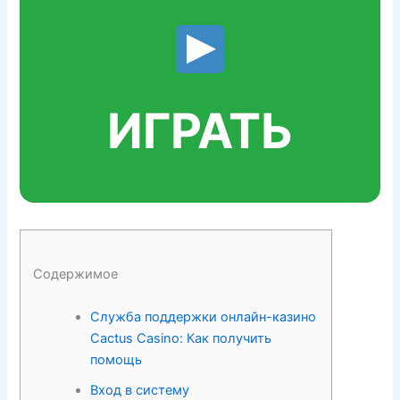
ИГРАТЬ
Содержимое
Служба поддержки онлайн-казино
Cactus Casino: Как получить
помощь
Вход в систему