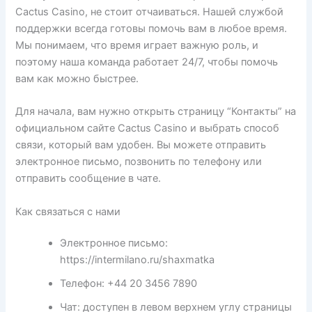
Cactus Casino, не стоит отчаиваться. Нашей службой
поддержки всегда готовы помочь вам в любое время.
Мы понимаем, что время играет важную роль, и
поэтому наша команда работает 24/7, чтобы помочь
вам как можно быстрее.
Для начала, вам нужно открыть страницу “Контакты” на
официальном сайте Cactus Casino и выбрать способ
связи, который вам удобен. Вы можете отправить
электронное письмо, позвонить по телефону или
отправить сообщение в чате.
Как связаться с нами
Электронное письмо:
https://intermilano.ru/shaxmatka
Телефон: +44 20 3456 7890
Чат: доступен в левом верхнем углу страницы