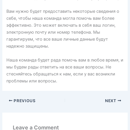
Вам нужно будет предоставить некоторые сведения о
себе, чтобы наша команда могла помочь вам более
эффективно. Это может включать в себя ваш логин,
электронную почту или номер телефона. Мы
гарантируем, что все ваше личные данные будут
надежно защищены.
Наша команда будет рада помочь вам в любое время, и
мы будем рады ответить на все ваши вопросы. Не
стесняйтесь обращаться к нам, если у вас возникли
проблемы или вопросы.
PREVIOUS
NEXT
Leave a Comment