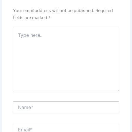
Your email address will not be published.
Required
fields are marked
*
Type
here..
Name*
Email*