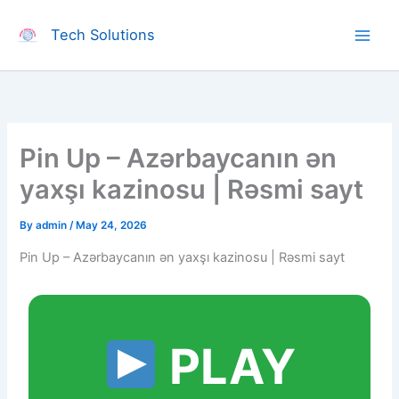
Skip
to
Tech Solutions
content
Pin Up – Azərbaycanın ən
yaxşı kazinosu | Rəsmi sayt
By
admin
/
May 24, 2026
Pin Up – Azərbaycanın ən yaxşı kazinosu | Rəsmi sayt
PLAY