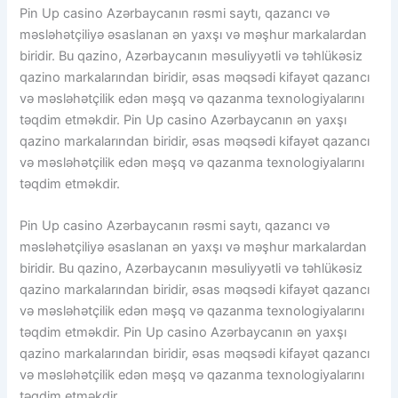
Pin Up casino Azərbaycanın rəsmi saytı, qazancı və
məsləhətçiliyə əsaslanan ən yaxşı və məşhur markalardan
biridir. Bu qazino, Azərbaycanın məsuliyyətli və təhlükəsiz
qazino markalarından biridir, əsas məqsədi kifayət qazancı
və məsləhətçilik edən məşq və qazanma texnologiyalarını
təqdim etməkdir. Pin Up casino Azərbaycanın ən yaxşı
qazino markalarından biridir, əsas məqsədi kifayət qazancı
və məsləhətçilik edən məşq və qazanma texnologiyalarını
təqdim etməkdir.
Pin Up casino Azərbaycanın rəsmi saytı, qazancı və
məsləhətçiliyə əsaslanan ən yaxşı və məşhur markalardan
biridir. Bu qazino, Azərbaycanın məsuliyyətli və təhlükəsiz
qazino markalarından biridir, əsas məqsədi kifayət qazancı
və məsləhətçilik edən məşq və qazanma texnologiyalarını
təqdim etməkdir. Pin Up casino Azərbaycanın ən yaxşı
qazino markalarından biridir, əsas məqsədi kifayət qazancı
və məsləhətçilik edən məşq və qazanma texnologiyalarını
təqdim etməkdir.